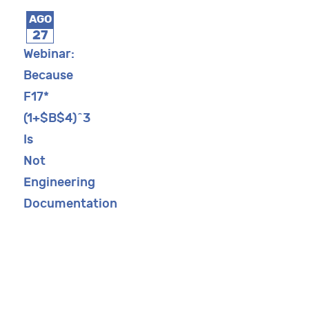
AGO
27
Webinar:
Because
F17*
(1+$B$4)^3
Is
Not
Engineering
Documentation