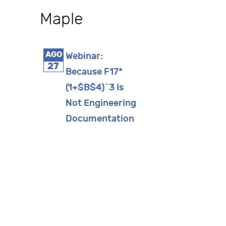
Maple
AGO
Webinar:
27
Because F17*
(1+$B$4)^3 Is
Not Engineering
Documentation