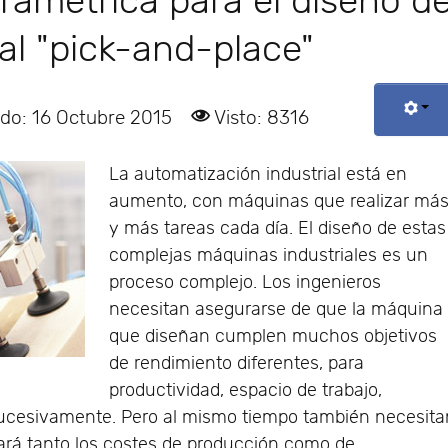
amétrica para el diseño d
ial "pick-and-place"
ado: 16 Octubre 2015
Visto: 8316
La automatización industrial está en
aumento, con máquinas que realizar má
y más tareas cada día. El diseño de estas
complejas máquinas industriales es un
proceso complejo. Los ingenieros
necesitan asegurarse de que la máquina
que diseñan cumplen muchos objetivos
de rendimiento diferentes, para
productividad, espacio de trabajo,
í sucesivamente. Pero al mismo tiempo también necesit
ará tanto los costes de producción como de