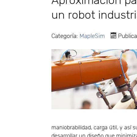
Aproximación par
un robot industr
Categoría:
MapleSim
Public
maniobrabilidad, carga útil, y as
desarrollar un diseño que minimiz