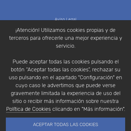
Aviso Legal
Política de Cookies
¡Atención! Utilizamos cookies propias y de
Política de Privacidad
terceros para ofrecerle una mejor experiencia y
Condiciones de compra
servicio.
Identificarse
Registrarse
Puede aceptar todas las cookies pulsando el
botón “Aceptar todas las cookies”, rechazar su
uso pulsando en el apartado "Configuración" en
cuyo caso le advertimos que puede verse
Empresa
|
Aviso Legal
|
Política de Privacidad
|
gravemente limitada la experiencia de uso del
Política de Cookies
sitio o recibir más información sobre nuestra
© Copyright 1994 - 2026. Addlink Software
Política de Cookies
clicando en "Más información".
Científico, S.L.
Distribuidor de soluciones software para España y
ACEPTAR TODAS LAS COOKIES
Portugal.