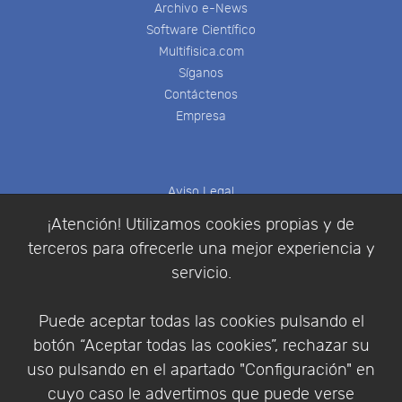
Archivo e-News
Software Científico
Multifisica.com
Síganos
Contáctenos
Empresa
Aviso Legal
Política de Cookies
¡Atención! Utilizamos cookies propias y de
Política de Privacidad
terceros para ofrecerle una mejor experiencia y
Condiciones de compra
servicio.
Identificarse
Registrarse
Puede aceptar todas las cookies pulsando el
botón “Aceptar todas las cookies”, rechazar su
uso pulsando en el apartado "Configuración" en
cuyo caso le advertimos que puede verse