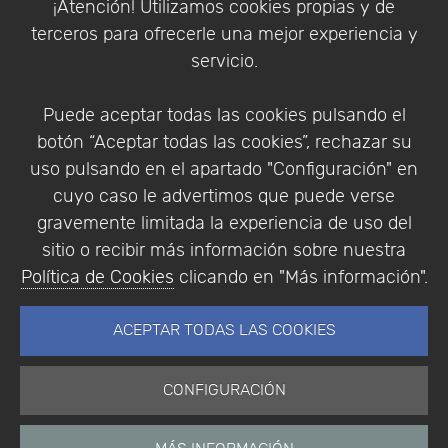
¡Atención! Utilizamos cookies propias y de
Política de Privacidad
terceros para ofrecerle una mejor experiencia y
Condiciones de compra
servicio.
Identificarse
Registrarse
Puede aceptar todas las cookies pulsando el
botón “Aceptar todas las cookies”, rechazar su
uso pulsando en el apartado "Configuración" en
cuyo caso le advertimos que puede verse
Empresa
|
Aviso Legal
|
Política de Privacidad
|
gravemente limitada la experiencia de uso del
Política de Cookies
sitio o recibir más información sobre nuestra
© Copyright 1994 - 2026. Addlink Software
Política de Cookies
clicando en "Más información".
Científico, S.L.
Distribuidor de soluciones software para España y
ACEPTAR TODAS LAS COOKIES
Portugal.
CONFIGURACIÓN