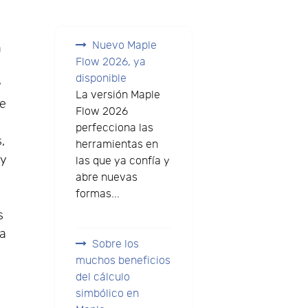
Nuevo Maple
a
Flow 2026, ya
disponible
y
La versión Maple
je
Flow 2026
perfecciona las
,
herramientas en
 y
las que ya confía y
abre nuevas
formas...
s
 a
Sobre los
muchos beneficios
del cálculo
simbólico en