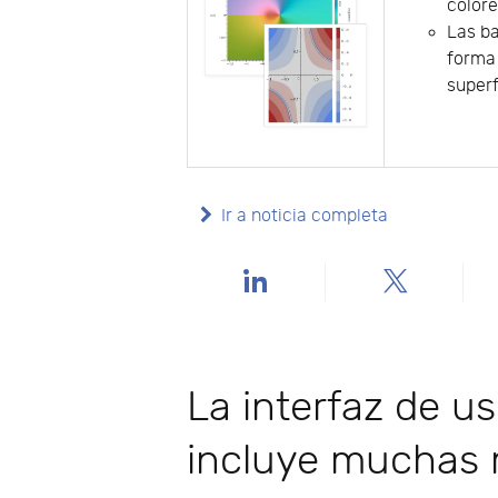
color
Las ba
forma 
superf
Ir a noticia completa
La interfaz de u
incluye muchas m