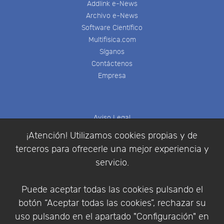
Addlink e-News
Archivo e-News
Software Científico
Multifisica.com
Síganos
Contáctenos
Empresa
Aviso Legal
Política de Cookies
¡Atención! Utilizamos cookies propias y de
Política de Privacidad
terceros para ofrecerle una mejor experiencia y
Condiciones de compra
servicio.
Identificarse
Registrarse
Puede aceptar todas las cookies pulsando el
botón “Aceptar todas las cookies”, rechazar su
uso pulsando en el apartado "Configuración" en