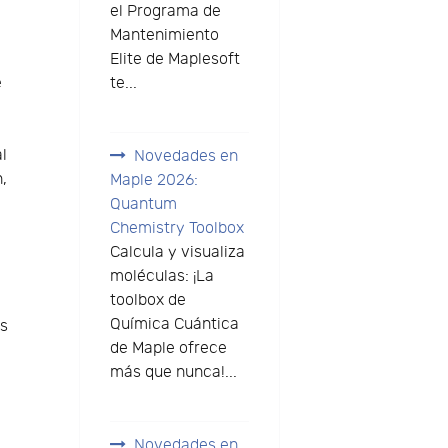
el Programa de
Mantenimiento
Elite de Maplesoft
e
te...
l
Novedades en
,
Maple 2026:
Quantum
Chemistry Toolbox
Calcula y visualiza
moléculas: ¡La
toolbox de
Química Cuántica
os
de Maple ofrece
más que nunca!...
Novedades en