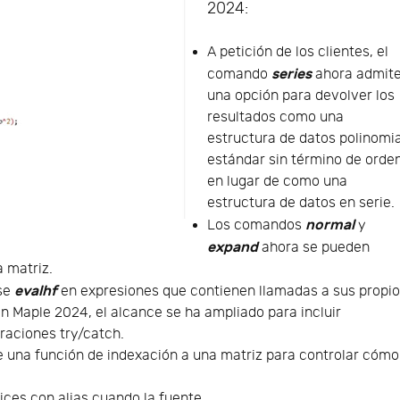
2024:
A petición de los clientes, el
series
comando
ahora admit
una opción para devolver los
resultados como una
estructura de datos polinomia
estándar sin término de orden
en lugar de como una
estructura de datos en serie.
normal
Los comandos
y
expand
ahora se pueden
 matriz.
evalhf
rse
en expresiones que contienen llamadas a sus propi
n Maple 2024, el alcance se ha ampliado para incluir
aciones try/catch.
de una función de indexación a una matriz para controlar cómo
ices con alias cuando la fuente…