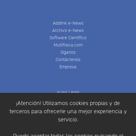
Addlink e-News
Archivo e-News
Software Científico
Multifisica.com
Síganos
Contáctenos
Empresa
Aviso Legal
Política de Cookies
¡Atención! Utilizamos cookies propias y de
Política de Privacidad
terceros para ofrecerle una mejor experiencia y
Condiciones de compra
servicio.
Identificarse
Registrarse