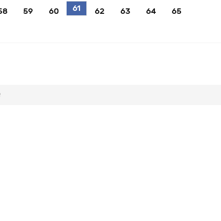
61
58
59
60
62
63
64
65
e