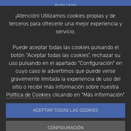
Aviso Legal
Política de Cookies
¡Atención! Utilizamos cookies propias y de
Política de Privacidad
terceros para ofrecerle una mejor experiencia y
Condiciones de compra
servicio.
Identificarse
Registrarse
Puede aceptar todas las cookies pulsando el
botón “Aceptar todas las cookies”, rechazar su
uso pulsando en el apartado "Configuración" en
cuyo caso le advertimos que puede verse
Empresa
|
Aviso Legal
|
Política de Privacidad
|
gravemente limitada la experiencia de uso del
Política de Cookies
sitio o recibir más información sobre nuestra
© Copyright 1994 - 2026. Addlink Software
Política de Cookies
clicando en "Más información".
Científico, S.L.
Distribuidor de soluciones software para España y
ACEPTAR TODAS LAS COOKIES
Portugal.
CONFIGURACIÓN