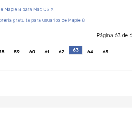
de Maple 8 para Mac OS X
ibrería gratuita para usuarios de Maple 8
Página 63 de 
63
58
59
60
61
62
64
65
e