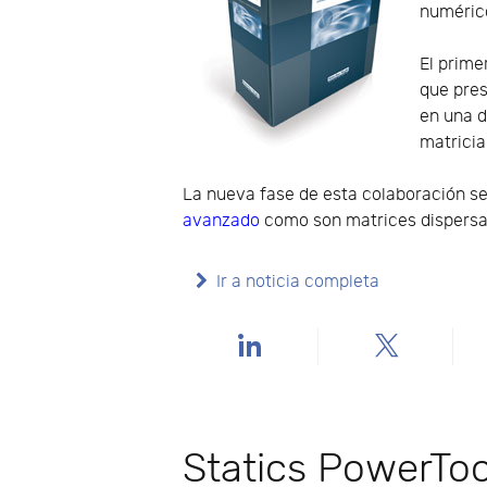
numéric
El prime
que pres
en una d
matricia
La nueva fase de esta colaboración s
avanzado
como son matrices dispersa
Ir a noticia completa
Statics PowerTool