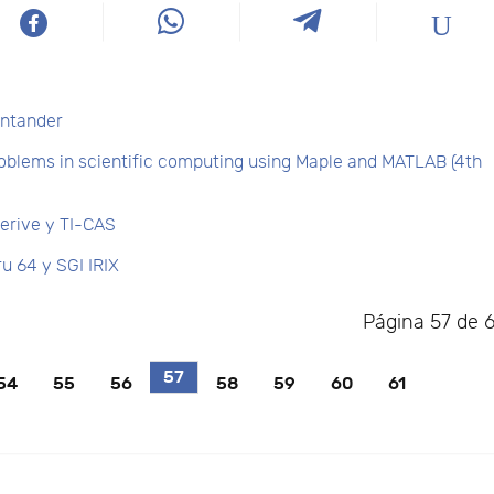
antander
roblems in scientific computing using Maple and MATLAB (4th
erive y TI-CAS
u 64 y SGI IRIX
Página 57 de 
57
54
55
56
58
59
60
61