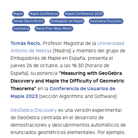
Maple
Maple Conference
Maple Conference 2023
Tomás Recio Muñiz
Embajador de Maple
GeoGebra Discovery
GeoGebra
María Pilar Vélez Melón
Tomás Recio
, Profesor Magistral de la
Universidad
Antonio de Nebrija
(Madrid) y miembro del grupo de
Embajadores de Maple en España, presenta el
jueves 26 de octubre, a las 18:30 (horario de
"Measuring with GeoGebra
España), su ponencia
Discovery and Maple the Difficulty of Geometric
Theorems"
Conferencia de Usuarios de
en la
Maple 2023
(sección Algorithms and Software):
GeoGebra Discovery
es una versión experimental
de GeoGebra centrada en el desarrollo de
demostraciones y descubrimientos automáticos de
enunciados geométricos elementales. Por ejemplo,