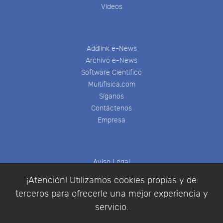
Videos
Addlink e-News
Archivo e-News
Software Científico
Multifisica.com
Síganos
Contáctenos
Empresa
Aviso Legal
Política de Cookies
¡Atención! Utilizamos cookies propias y de
Política de Privacidad
terceros para ofrecerle una mejor experiencia y
Condiciones de compra
servicio.
Identificarse
Registrarse