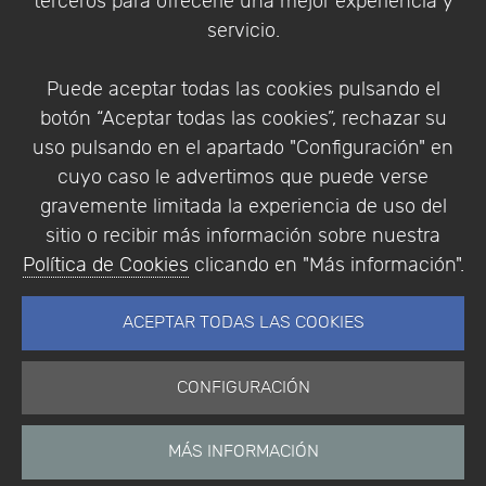
terceros para ofrecerle una mejor experiencia y
Condiciones de compra
servicio.
Identificarse
Registrarse
Puede aceptar todas las cookies pulsando el
botón “Aceptar todas las cookies”, rechazar su
uso pulsando en el apartado "Configuración" en
cuyo caso le advertimos que puede verse
Empresa
|
Aviso Legal
|
Política de Privacidad
|
gravemente limitada la experiencia de uso del
Política de Cookies
sitio o recibir más información sobre nuestra
© Copyright 1994 - 2026. Addlink Software
Política de Cookies
clicando en "Más información".
Científico, S.L.
Distribuidor de soluciones software para España y
ACEPTAR TODAS LAS COOKIES
Portugal.
CONFIGURACIÓN
MÁS INFORMACIÓN