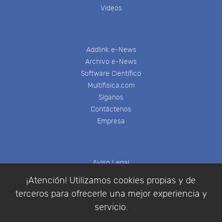
Videos
Addlink e-News
Archivo e-News
Software Científico
Multifisica.com
Síganos
Contáctenos
Empresa
Aviso Legal
Política de Cookies
¡Atención! Utilizamos cookies propias y de
Política de Privacidad
terceros para ofrecerle una mejor experiencia y
Condiciones de compra
servicio.
Identificarse