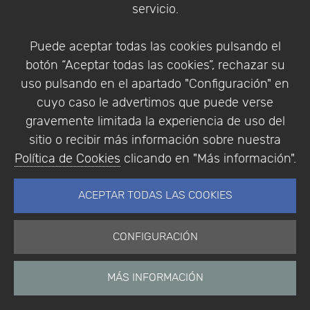
servicio.
Identificarse
Registrarse
Puede aceptar todas las cookies pulsando el
botón “Aceptar todas las cookies”, rechazar su
uso pulsando en el apartado "Configuración" en
cuyo caso le advertimos que puede verse
Empresa
|
Aviso Legal
|
Política de Privacidad
|
gravemente limitada la experiencia de uso del
Política de Cookies
sitio o recibir más información sobre nuestra
© Copyright 1994 - 2026. Addlink Software
Política de Cookies
clicando en "Más información".
Científico, S.L.
Distribuidor de soluciones software para España y
ACEPTAR TODAS LAS COOKIES
Portugal.
CONFIGURACIÓN
MÁS INFORMACIÓN