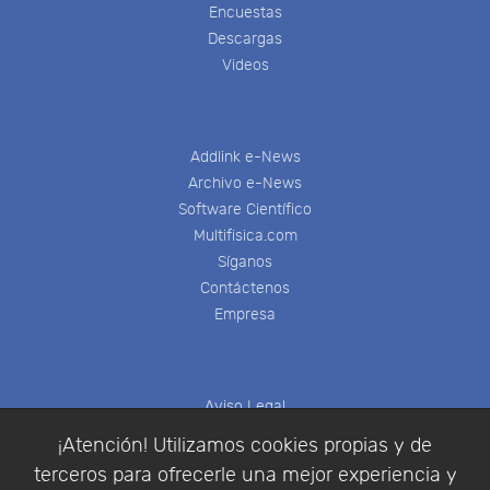
Encuestas
Descargas
Videos
Addlink e-News
Archivo e-News
Software Científico
Multifisica.com
Síganos
Contáctenos
Empresa
Aviso Legal
Política de Cookies
¡Atención! Utilizamos cookies propias y de
Política de Privacidad
terceros para ofrecerle una mejor experiencia y
Condiciones de compra