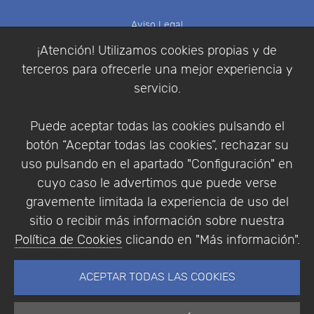
Aviso Legal
Política de Cookies
¡Atención! Utilizamos cookies propias y de
Política de Privacidad
terceros para ofrecerle una mejor experiencia y
Condiciones de compra
servicio.
Identificarse
Registrarse
Puede aceptar todas las cookies pulsando el
botón “Aceptar todas las cookies”, rechazar su
uso pulsando en el apartado "Configuración" en
cuyo caso le advertimos que puede verse
Empresa
|
Aviso Legal
|
Política de Privacidad
|
gravemente limitada la experiencia de uso del
Política de Cookies
sitio o recibir más información sobre nuestra
© Copyright 1994 - 2026. Addlink Software
Política de Cookies
clicando en "Más información".
Científico, S.L.
Distribuidor de soluciones software para España y
ACEPTAR TODAS LAS COOKIES
Portugal.