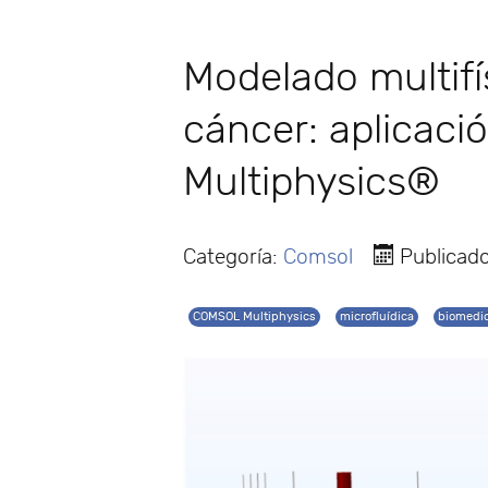
Modelado multifí
cáncer: aplicac
Multiphysics®
Categoría:
Comsol
Publicado
COMSOL Multiphysics
microfluídica
biomedi