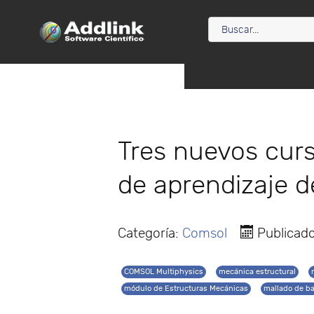
Tres nuevos curs
de aprendizaje 
Categoría:
Comsol
Publicad
COMSOL Multiphysics
mecánica estructural
módulo de Estructuras Mecánicas
mallado de ba