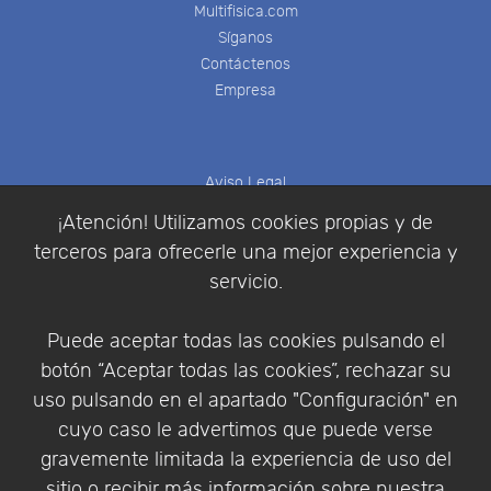
Multifisica.com
Síganos
Contáctenos
Empresa
Aviso Legal
Política de Cookies
¡Atención! Utilizamos cookies propias y de
Política de Privacidad
terceros para ofrecerle una mejor experiencia y
Condiciones de compra
servicio.
Identificarse
Registrarse
Puede aceptar todas las cookies pulsando el
botón “Aceptar todas las cookies”, rechazar su
uso pulsando en el apartado "Configuración" en
cuyo caso le advertimos que puede verse
Empresa
|
Aviso Legal
|
Política de Privacidad
|
gravemente limitada la experiencia de uso del
Política de Cookies
sitio o recibir más información sobre nuestra