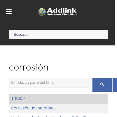
corrosión
Introduzca parte del título
Título
Corrosión de materiales