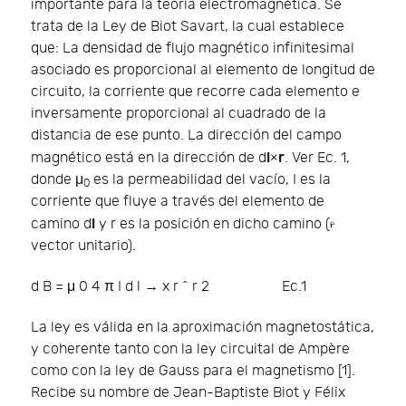
importante para la teoría electromagnética. Se
trata de la Ley de Biot Savart, la cual establece
que: La densidad de flujo magnético infinitesimal
asociado es proporcional al elemento de longitud de
circuito, la corriente que recorre cada elemento e
inversamente proporcional al cuadrado de la
distancia de ese punto. La dirección del campo
l
r
magnético está en la dirección de d
×
. Ver Ec. 1,
donde μ
es la permeabilidad del vacío, I es la
0
corriente que fluye a través del elemento de
l
camino d
y r es la posición en dicho camino (
vector unitario).
d
B
=
μ
0
4
π
I
d
l
→
x
r
^
r
2
Ec.1
La ley es válida en la aproximación magnetostática,
y coherente tanto con la ley circuital de Ampère
como con la ley de Gauss para el magnetismo [1].
Recibe su nombre de Jean-Baptiste Biot y Félix