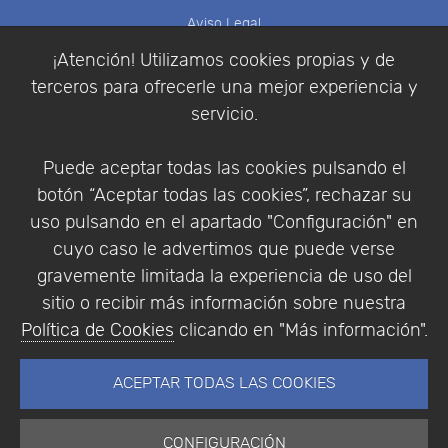
Aviso Legal
Política de Cookies
¡Atención! Utilizamos cookies propias y de
Política de Privacidad
terceros para ofrecerle una mejor experiencia y
Condiciones de compra
servicio.
Identificarse
Registrarse
Puede aceptar todas las cookies pulsando el
botón “Aceptar todas las cookies”, rechazar su
uso pulsando en el apartado "Configuración" en
cuyo caso le advertimos que puede verse
Empresa
|
Aviso Legal
|
Política de Privacidad
|
gravemente limitada la experiencia de uso del
Política de Cookies
sitio o recibir más información sobre nuestra
© Copyright 1994 - 2026. Addlink Software
Política de Cookies
clicando en "Más información".
Científico, S.L.
Distribuidor de soluciones software para España y
ACEPTAR TODAS LAS COOKIES
Portugal.
CONFIGURACIÓN