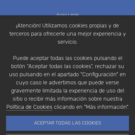
Aviso Legal
Política de Cookies
¡Atención! Utilizamos cookies propias y de
Política de Privacidad
terceros para ofrecerle una mejor experiencia y
Condiciones de compra
servicio.
Identificarse
Registrarse
Puede aceptar todas las cookies pulsando el
botón “Aceptar todas las cookies”, rechazar su
uso pulsando en el apartado "Configuración" en
cuyo caso le advertimos que puede verse
Empresa
|
Aviso Legal
|
Política de Privacidad
|
gravemente limitada la experiencia de uso del
Política de Cookies
sitio o recibir más información sobre nuestra
© Copyright 1994 - 2026. Addlink Software
Política de Cookies
clicando en "Más información".
Científico, S.L.
Distribuidor de soluciones software para España y
ACEPTAR TODAS LAS COOKIES
Portugal.