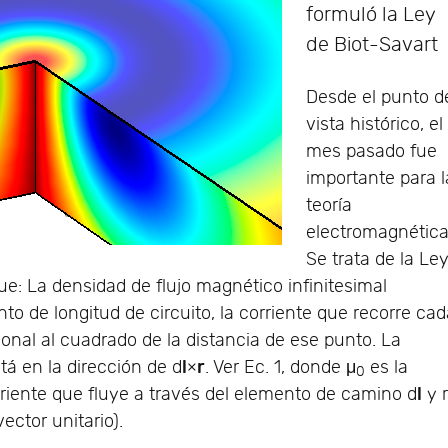
formuló la Ley
de Biot-Savart
Desde el punto d
vista histórico, el
mes pasado fue
importante para l
teoría
electromagnética
Se trata de la Le
que: La densidad de flujo magnético infinitesimal
to de longitud de circuito, la corriente que recorre ca
nal al cuadrado de la distancia de ese punto. La
l
r
á en la dirección de d
×
. Ver Ec. 1, donde μ
es la
0
l
orriente que fluye a través del elemento de camino d
y 
ector unitario).