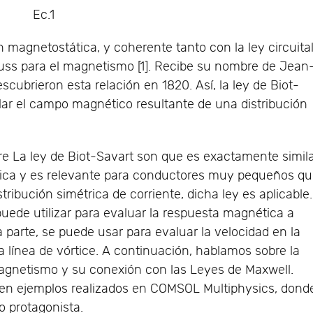
c.1
n magnetostática, y coherente tanto con la ley circuita
ss para el magnetismo [1]. Recibe su nombre de Jean
escubrieron esta relación en 1820. Así, la ley de Biot-
ular el campo magnético resultante de una distribución
bre La ley de Biot-Savart son que es exactamente simil
ática y es relevante para conductores muy pequeños q
tribución simétrica de corriente, dicha ley es aplicable.
puede utilizar para evaluar la respuesta magnética a
a parte, se puede usar para evaluar la velocidad en la
a línea de vórtice. A continuación, hablamos sobre la
magnetismo y su conexión con las Leyes de Maxwell.
en ejemplos realizados en COMSOL Multiphysics, dond
 protagonista.