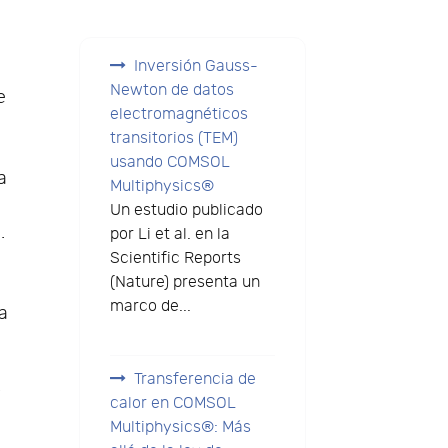
Inversión Gauss-
Newton de datos
e
electromagnéticos
transitorios (TEM)
usando COMSOL
a
Multiphysics®
Un estudio publicado
.
por Li et al. en la
y
Scientific Reports
(Nature) presenta un
marco de...
da
Transferencia de
r
calor en COMSOL
Multiphysics®: Más