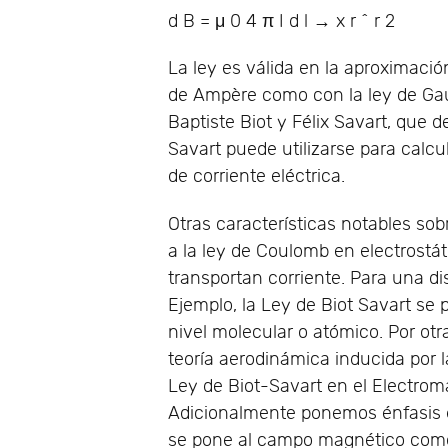
d
B
=
μ
0
4
π
I
d
l
→
x
r
^
r
2
E
La ley es válida en la aproximació
de Ampère como con la ley de Gau
Baptiste Biot y Félix Savart, que d
Savart puede utilizarse para calc
de corriente eléctrica.
Otras características notables so
a la ley de Coulomb en electrost
transportan corriente. Para una dis
Ejemplo, la Ley de Biot Savart se 
nivel molecular o atómico. Por otr
teoría aerodinámica inducida por l
Ley de Biot-Savart en el Electro
Adicionalmente ponemos énfasis 
se pone al campo magnético como