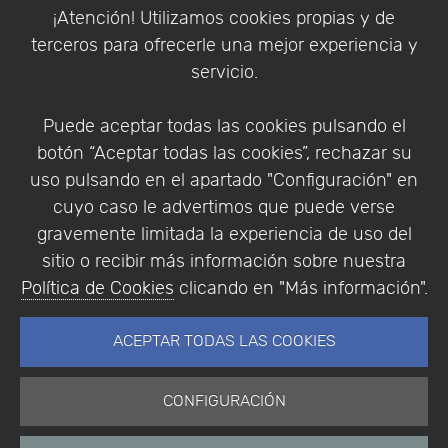
Política de Cookies
¡Atención! Utilizamos cookies propias y de
Política de Privacidad
terceros para ofrecerle una mejor experiencia y
Condiciones de compra
servicio.
Identificarse
Registrarse
Puede aceptar todas las cookies pulsando el
botón “Aceptar todas las cookies”, rechazar su
uso pulsando en el apartado "Configuración" en
cuyo caso le advertimos que puede verse
Empresa
|
Aviso Legal
|
Política de Privacidad
|
gravemente limitada la experiencia de uso del
Política de Cookies
sitio o recibir más información sobre nuestra
© Copyright 1994 - 2026. Addlink Software
Política de Cookies
clicando en "Más información".
Científico, S.L.
Distribuidor de soluciones software para España y
ACEPTAR TODAS LAS COOKIES
Portugal.
CONFIGURACIÓN