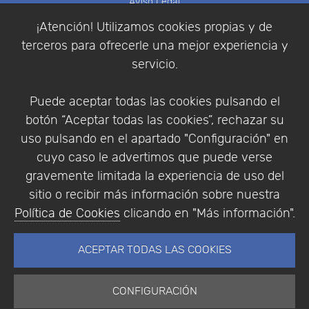
Aviso Legal
Política de Cookies
¡Atención! Utilizamos cookies propias y de
Política de Privacidad
terceros para ofrecerle una mejor experiencia y
Condiciones de compra
servicio.
Identificarse
Registrarse
Puede aceptar todas las cookies pulsando el
botón “Aceptar todas las cookies”, rechazar su
uso pulsando en el apartado "Configuración" en
cuyo caso le advertimos que puede verse
Empresa
|
Aviso Legal
|
Política de Privacidad
|
gravemente limitada la experiencia de uso del
Política de Cookies
sitio o recibir más información sobre nuestra
© Copyright 1994 - 2026. Addlink Software
Política de Cookies
clicando en "Más información".
Científico, S.L.
Distribuidor de soluciones software para España y
ACEPTAR TODAS LAS COOKIES
Portugal.
CONFIGURACIÓN