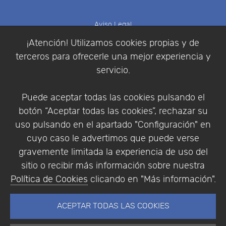
Aviso Legal
Política de Cookies
¡Atención! Utilizamos cookies propias y de
Política de Privacidad
terceros para ofrecerle una mejor experiencia y
Condiciones de compra
servicio.
Identificarse
Registrarse
Puede aceptar todas las cookies pulsando el
botón “Aceptar todas las cookies”, rechazar su
uso pulsando en el apartado "Configuración" en
cuyo caso le advertimos que puede verse
Empresa
|
Aviso Legal
|
Política de Privacidad
|
gravemente limitada la experiencia de uso del
Política de Cookies
sitio o recibir más información sobre nuestra
© Copyright 1994 - 2026. Addlink Software
Política de Cookies
clicando en "Más información".
Científico, S.L.
Distribuidor de soluciones software para España y
ACEPTAR TODAS LAS COOKIES
Portugal.