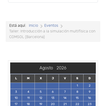
Está aquí:
Inicio
Eventos
Taller: Introducción a la simulación multifísica con
COMSOL (Barcelona)
Agosto
2026
L
M
X
J
V
S
D
1
2
3
4
5
6
7
8
9
10
11
12
13
14
15
16
17
18
19
20
21
22
23