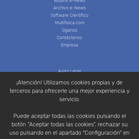
Addlink e-News
Archivo e-News
Software Científico
Multifisica.com
Síganos
Contáctenos
Empresa
Aviso Legal
Política de Cookies
¡Atención! Utilizamos cookies propias y de
Política de Privacidad
terceros para ofrecerle una mejor experiencia y
Condiciones de compra
servicio.
Identificarse
Registrarse
Puede aceptar todas las cookies pulsando el
botón “Aceptar todas las cookies”, rechazar su
uso pulsando en el apartado "Configuración" en