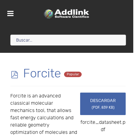
p
Forcite
Popular
d
Forcite is an advanced
f
DESCARGAR
classical molecular
(
PDF,
839 KB
)
mechanics tool, that allows
fast energy calculations and
forcite_datasheet.p
reliable geometry
df
optimization of molecules and