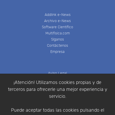
Addlink e-News
Archivo e-News
Software Científico
Multifisica.com
Síganos
Contáctenos
Empresa
Aviso Legal
Política de Cookies
¡Atención! Utilizamos cookies propias y de
Política de Privacidad
terceros para ofrecerle una mejor experiencia y
Condiciones de compra
servicio.
Identificarse
Registrarse
Puede aceptar todas las cookies pulsando el