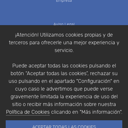
Empresa
Aviso Legal
Política de Cookies
¡Atención! Utilizamos cookies propias y de
Política de Privacidad
terceros para ofrecerle una mejor experiencia y
Condiciones de compra
servicio.
Identificarse
Registrarse
Puede aceptar todas las cookies pulsando el
botón “Aceptar todas las cookies”, rechazar su
uso pulsando en el apartado "Configuración" en
cuyo caso le advertimos que puede verse
Empresa
|
Aviso Legal
|
Política de Privacidad
|
gravemente limitada la experiencia de uso del
Política de Cookies
sitio o recibir más información sobre nuestra
© Copyright 1994 - 2026. Addlink Software
Política de Cookies
clicando en "Más información".
Científico, S.L.
Distribuidor de soluciones software para España y
ACEPTAR TODAS LAS COOKIES