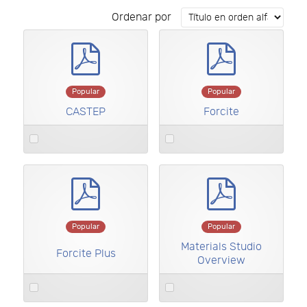
Ordenar por
pdf
pdf
×
- - Hojas de especificaciones
×
Popular
Popular
CASTEP
Forcite
Select
Select
an
an
item
item
pdf
pdf
Popular
Popular
Materials Studio
Forcite Plus
Overview
Select
Select
an
an