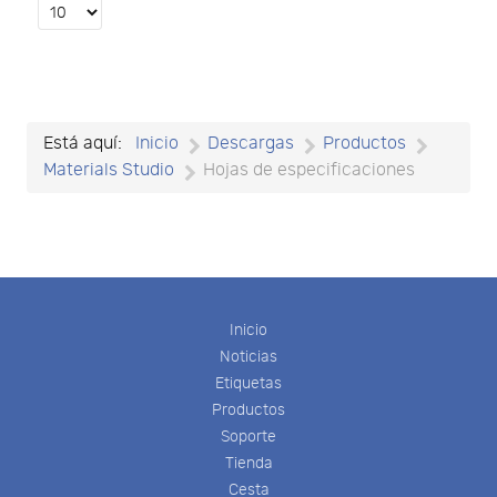
Select
the
number
of
documents
per
Está aquí:
Inicio
Descargas
Productos
page
Materials Studio
Hojas de especificaciones
Inicio
Noticias
Etiquetas
Productos
Soporte
Tienda
Cesta