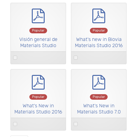
item
item
pdf
pdf
Popular
Popular
Visión general de
What's new in Biovia
Materials Studio
Materials Studio 2016
Select
Select
an
an
item
item
pdf
pdf
Popular
Popular
What's New in
What's New in
Materials Studio 2016
Materials Studio 7.0
Select
Select
an
an
item
item