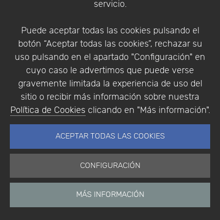
servicio.
Identificarse
Registrarse
Puede aceptar todas las cookies pulsando el
botón “Aceptar todas las cookies”, rechazar su
uso pulsando en el apartado "Configuración" en
cuyo caso le advertimos que puede verse
Empresa
|
Aviso Legal
|
Política de Privacidad
|
gravemente limitada la experiencia de uso del
Política de Cookies
sitio o recibir más información sobre nuestra
© Copyright 1994 - 2026. Addlink Software
Política de Cookies
clicando en "Más información".
Científico, S.L.
Distribuidor de soluciones software para España y
ACEPTAR TODAS LAS COOKIES
Portugal.
CONFIGURACIÓN
MÁS INFORMACIÓN