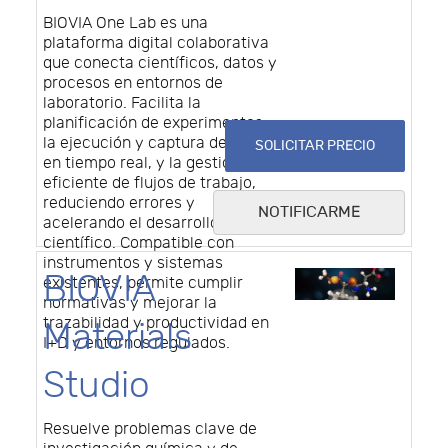
BIOVIA One Lab es una
plataforma digital colaborativa
que conecta científicos, datos y
procesos en entornos de
laboratorio. Facilita la
planificación de experimentos,
la ejecución y captura de datos
SOLICITAR PRECIO
en tiempo real, y la gestión
eficiente de flujos de trabajo,
reduciendo errores y
NOTIFICARME
acelerando el desarrollo
científico. Compatible con
instrumentos y sistemas
BIOVIA
existentes, permite cumplir
normativas y mejorar la
trazabilidad y productividad en
Materials
I+D y entornos regulados.
Studio
Resuelve problemas clave de