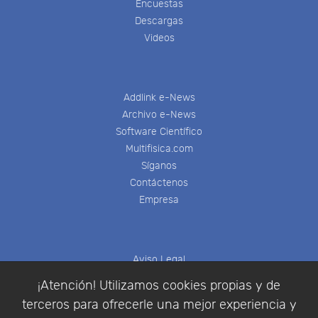
Encuestas
Descargas
Videos
Addlink e-News
Archivo e-News
Software Científico
Multifisica.com
Síganos
Contáctenos
Empresa
Aviso Legal
Política de Cookies
¡Atención! Utilizamos cookies propias y de
Política de Privacidad
terceros para ofrecerle una mejor experiencia y
Condiciones de compra