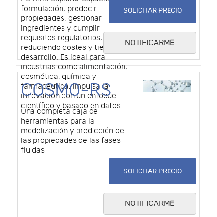
formulación, predecir
SOLICITAR PRECIO
propiedades, gestionar
ingredientes y cumplir
requisitos regulatorios,
NOTIFICARME
reduciendo costes y tiempo de
desarrollo. Es ideal para
industrias como alimentación,
cosmética, química y
COSMO-RS
farmacéutica, impulsa la
innovación con un enfoque
científico y basado en datos.
Una completa caja de
herramientas para la
modelización y predicción de
las propiedades de las fases
fluidas
SOLICITAR PRECIO
NOTIFICARME