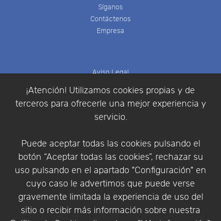
Síganos
Contáctenos
Empresa
Aviso Legal
Política de Cookies
¡Atención! Utilizamos cookies propias y de
Política de Privacidad
terceros para ofrecerle una mejor experiencia y
Condiciones de compra
servicio.
Identificarse
Registrarse
Puede aceptar todas las cookies pulsando el
botón “Aceptar todas las cookies”, rechazar su
uso pulsando en el apartado "Configuración" en
cuyo caso le advertimos que puede verse
Empresa
|
Aviso Legal
|
Política de Privacidad
|
gravemente limitada la experiencia de uso del
Política de Cookies
sitio o recibir más información sobre nuestra
© Copyright 1994 - 2026. Addlink Software