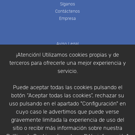
Síganos
Contáctenos
Empresa
Aviso Legal
Política de Cookies
¡Atención! Utilizamos cookies propias y de
Política de Privacidad
terceros para ofrecerle una mejor experiencia y
Condiciones de compra
servicio.
Identificarse
Registrarse
Puede aceptar todas las cookies pulsando el
botón “Aceptar todas las cookies”, rechazar su
uso pulsando en el apartado "Configuración" en
cuyo caso le advertimos que puede verse
Empresa
|
Aviso Legal
|
Política de Privacidad
|
gravemente limitada la experiencia de uso del
Política de Cookies
sitio o recibir más información sobre nuestra
© Copyright 1994 - 2026. Addlink Software