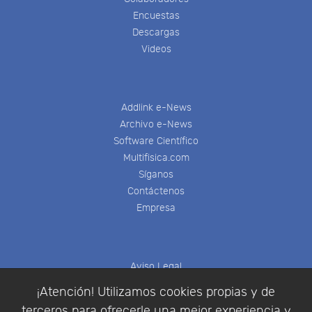
Encuestas
Descargas
Videos
Addlink e-News
Archivo e-News
Software Científico
Multifisica.com
Síganos
Contáctenos
Empresa
Aviso Legal
Política de Cookies
¡Atención! Utilizamos cookies propias y de
Política de Privacidad
terceros para ofrecerle una mejor experiencia y