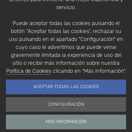
Condiciones de compra
servicio.
Identificarse
Registrarse
Puede aceptar todas las cookies pulsando el
botón “Aceptar todas las cookies”, rechazar su
uso pulsando en el apartado "Configuración" en
cuyo caso le advertimos que puede verse
Empresa
|
Aviso Legal
|
Política de Privacidad
|
gravemente limitada la experiencia de uso del
Política de Cookies
sitio o recibir más información sobre nuestra
© Copyright 1994 - 2026. Addlink Software
Política de Cookies
clicando en "Más información".
Científico, S.L.
Distribuidor de soluciones software para España y
ACEPTAR TODAS LAS COOKIES
Portugal.
CONFIGURACIÓN
MÁS INFORMACIÓN