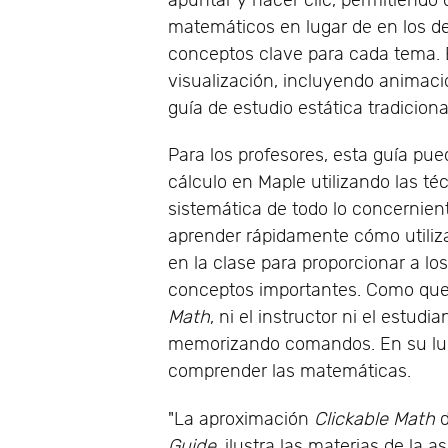
apuntar y hacer clic, permitiend
matemáticos en lugar de en los d
conceptos clave para cada tema. 
visualización, incluyendo animaci
guía de estudio estática tradiciona
Para los profesores, esta guía p
cálculo en Maple utilizando las t
sistemática de todo lo concernient
aprender rápidamente cómo utiliza
en la clase para proporcionar a lo
conceptos importantes. Como que 
Math
, ni el instructor ni el estu
memorizando comandos. En su lug
comprender las matemáticas.
"La aproximación
Clickable Math
Guide
, ilustra las materias de la 