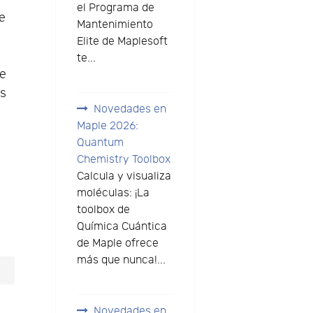
el Programa de
de
Mantenimiento
Elite de Maplesoft
te...
de
os
Novedades en
Maple 2026:
Quantum
Chemistry Toolbox
Calcula y visualiza
moléculas: ¡La
toolbox de
Química Cuántica
de Maple ofrece
más que nunca!...
Novedades en