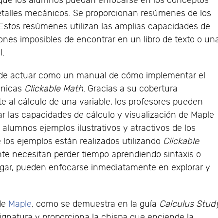
o que los alumnos puedan enfocarse en los conceptos
etalles mecánicos. Se proporcionan resúmenes de los
Estos resúmenes utilizan las amplias capacidades de
ones imposibles de encontrar en un libro de texto o un
l.
uede actuar como un manual de cómo implementar el
écnicas
Clickable Math
. Gracias a su cobertura
e al cálculo de una variable, los profesores pueden
r las capacidades de cálculo y visualización de Maple
s alumnos ejemplos ilustrativos y atractivos de los
los ejemplos están realizados utilizando
Clickable
diante necesitan perder tiempo aprendiendo sintaxis o
ar, pueden enfocarse inmediatamente en explorar y
de
Maple
, como se demuestra en la guía
Calculus Stud
asignatura y proporciona la chispa que enciende la