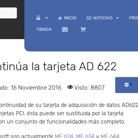
INICIO
NOTICIAS
PRO
TIENDA
inúa la tarjeta AD 622
ado: 16 Noviembre 2016
Visto: 8807
ntinuidad de su tarjeta de adquisición de datos AD622
rjetas PCI, ésta puede ser sustituida por la tarjeta
on un conjunto de funcionalidades más completo.
usoft son actualmente
MF 624
,
MF 634
y
MF 644
.