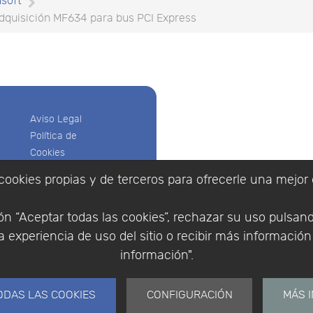
soft
dquisición MF634 para bus PCI Express
Aviso Legal
Política de
Cookies
Política de
cookies propias y de terceros para ofrecerle una mejor 
Privacidad
Empresa
|
Aviso Legal
|
Po
Condiciones
|
Política de Cookies
n “Aceptar todas las cookies”, rechazar su uso pulsan
de compra
© Copyright 1994 - 2026. 
 experiencia de uso del sitio o recibir más informació
Identificarse
Científico, S.L.
Registrarse
información".
Distribuidor de solucione
España y Portugal.
ODAS LAS COOKIES
CONFIGURACIÓN
MÁS 