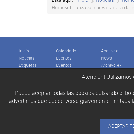
Está aquí:
Inicio
Noticias
Humu
Humusoft lanza su nueva tarjeta de a
Inicio
Calendario
Addlink e-
Noticias
Eventos
News
Etiquetas
Eventos
Archivo e-
Productos
pasados
News
¡Atención! Utilizamos 
Soporte
Colaboradores
Software
Tienda
Encuestas
Científico
Puede aceptar todas las cookies pulsando el botó
Cesta
Descargas
Multifisica.com
advertimos que puede verse gravemente limitada la
Videos
Síganos
Contáctenos
Empresa
ACEPTAR T