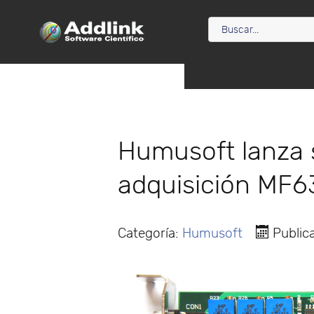
Humusoft lanza 
adquisición MF6
Categoría:
Humusoft
Public