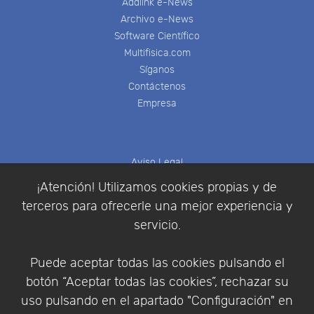
Addlink e-News
Archivo e-News
Software Científico
Multifisica.com
Síganos
Contáctenos
Empresa
Aviso Legal
Política de Cookies
¡Atención! Utilizamos cookies propias y de
Política de Privacidad
terceros para ofrecerle una mejor experiencia y
Condiciones de compra
servicio.
Identificarse
Registrarse
Puede aceptar todas las cookies pulsando el
botón “Aceptar todas las cookies”, rechazar su
uso pulsando en el apartado "Configuración" en