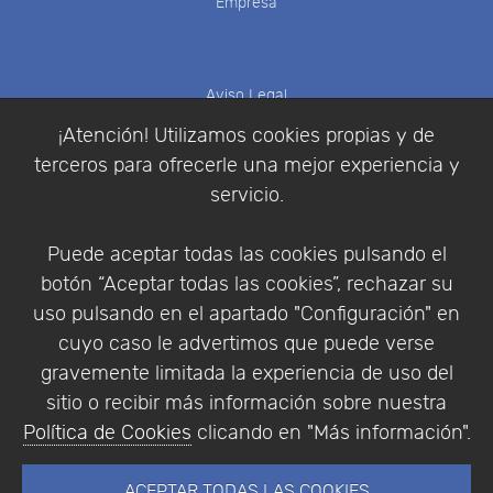
Empresa
Aviso Legal
Política de Cookies
¡Atención! Utilizamos cookies propias y de
Política de Privacidad
terceros para ofrecerle una mejor experiencia y
Condiciones de compra
servicio.
Identificarse
Registrarse
Puede aceptar todas las cookies pulsando el
botón “Aceptar todas las cookies”, rechazar su
uso pulsando en el apartado "Configuración" en
cuyo caso le advertimos que puede verse
Empresa
|
Aviso Legal
|
Política de Privacidad
|
gravemente limitada la experiencia de uso del
Política de Cookies
sitio o recibir más información sobre nuestra
© Copyright 1994 - 2026. Addlink Software
Política de Cookies
clicando en "Más información".
Científico, S.L.
Distribuidor de soluciones software para España y
ACEPTAR TODAS LAS COOKIES