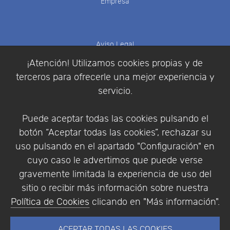
Empresa
Aviso Legal
Política de Cookies
¡Atención! Utilizamos cookies propias y de
Política de Privacidad
terceros para ofrecerle una mejor experiencia y
Condiciones de compra
servicio.
Identificarse
Registrarse
Puede aceptar todas las cookies pulsando el
botón “Aceptar todas las cookies”, rechazar su
uso pulsando en el apartado "Configuración" en
cuyo caso le advertimos que puede verse
Empresa
|
Aviso Legal
|
Política de Privacidad
|
gravemente limitada la experiencia de uso del
Política de Cookies
sitio o recibir más información sobre nuestra
© Copyright 1994 - 2026. Addlink Software
Política de Cookies
clicando en "Más información".
Científico, S.L.
Distribuidor de soluciones software para España y
ACEPTAR TODAS LAS COOKIES