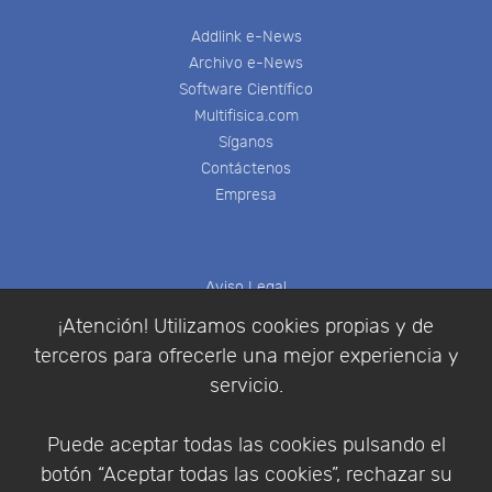
Addlink e-News
Archivo e-News
Software Científico
Multifisica.com
Síganos
Contáctenos
Empresa
Aviso Legal
Política de Cookies
¡Atención! Utilizamos cookies propias y de
Política de Privacidad
terceros para ofrecerle una mejor experiencia y
Condiciones de compra
servicio.
Identificarse
Registrarse
Puede aceptar todas las cookies pulsando el
botón “Aceptar todas las cookies”, rechazar su