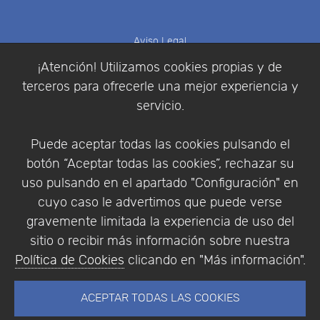
Aviso Legal
Política de Cookies
¡Atención! Utilizamos cookies propias y de
Política de Privacidad
terceros para ofrecerle una mejor experiencia y
Condiciones de compra
servicio.
Identificarse
Registrarse
Puede aceptar todas las cookies pulsando el
botón “Aceptar todas las cookies”, rechazar su
uso pulsando en el apartado "Configuración" en
cuyo caso le advertimos que puede verse
Empresa
|
Aviso Legal
|
Política de Privacidad
|
gravemente limitada la experiencia de uso del
Política de Cookies
sitio o recibir más información sobre nuestra
© Copyright 1994 - 2026. Addlink Software
Política de Cookies
clicando en "Más información".
Científico, S.L.
Distribuidor de soluciones software para España y
ACEPTAR TODAS LAS COOKIES
Portugal.