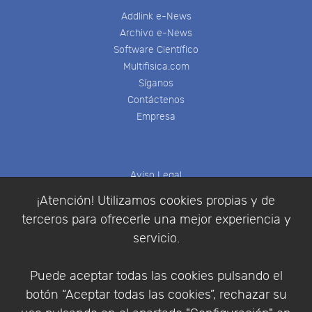
Addlink e-News
Archivo e-News
Software Científico
Multifisica.com
Síganos
Contáctenos
Empresa
Aviso Legal
Política de Cookies
¡Atención! Utilizamos cookies propias y de
Política de Privacidad
terceros para ofrecerle una mejor experiencia y
Condiciones de compra
servicio.
Identificarse
Registrarse
Puede aceptar todas las cookies pulsando el
botón “Aceptar todas las cookies”, rechazar su