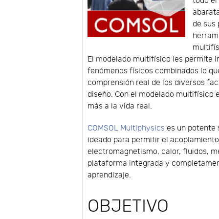
todo el
abarata
de sus 
herram
multifí
El modelado multifísico les permite i
fenómenos físicos combinados lo que 
comprensión real de los diversos fac
diseño. Con el modelado multifísico
más a la vida real.
COMSOL Multiphysics
es un potente 
ideado para permitir el acoplamient
electromagnetismo, calor, fluidos, m
plataforma integrada y completament
aprendizaje.
OBJETIVO