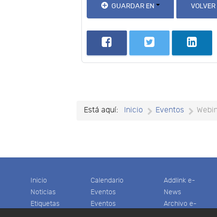
GUARDAR EN
VOLVER
Está aquí:
Inicio
Eventos
Webin
Inicio
Calendario
Addlink e-
Noticias
Eventos
News
Etiquetas
Eventos
Archivo e-
Productos
pasados
News