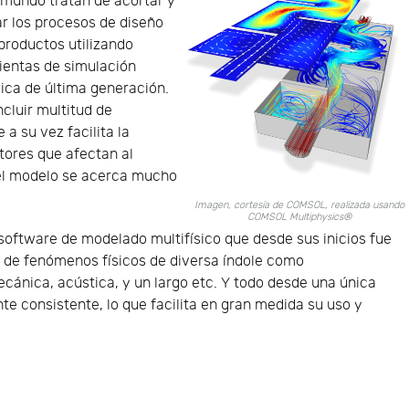
 mundo tratan de acortar y
r los procesos de diseño
productos utilizando
ientas de simulación
sica de última generación.
ncluir multitud de
a su vez facilita la
tores que afectan al
 el modelo se acerca mucho
Imagen, cortesía de COMSOL, realizada usando
COMSOL Multiphysics®
software de modelado multifísico que desde sus inicios fue
o de fenómenos físicos de diversa índole como
ecánica, acústica, y un largo etc. Y todo desde una única
e consistente, lo que facilita en gran medida su uso y