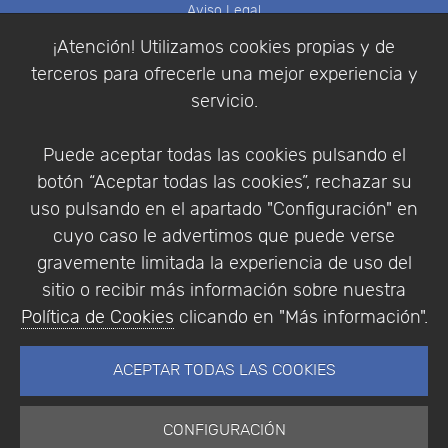
Aviso Legal
Política de Cookies
¡Atención! Utilizamos cookies propias y de
Política de Privacidad
terceros para ofrecerle una mejor experiencia y
Condiciones de compra
servicio.
Identificarse
Registrarse
Puede aceptar todas las cookies pulsando el
botón “Aceptar todas las cookies”, rechazar su
uso pulsando en el apartado "Configuración" en
cuyo caso le advertimos que puede verse
Empresa
|
Aviso Legal
|
Política de Privacidad
|
gravemente limitada la experiencia de uso del
Política de Cookies
sitio o recibir más información sobre nuestra
© Copyright 1994 - 2026. Addlink Software
Política de Cookies
clicando en "Más información".
Científico, S.L.
Distribuidor de soluciones software para España y
ACEPTAR TODAS LAS COOKIES
Portugal.
CONFIGURACIÓN