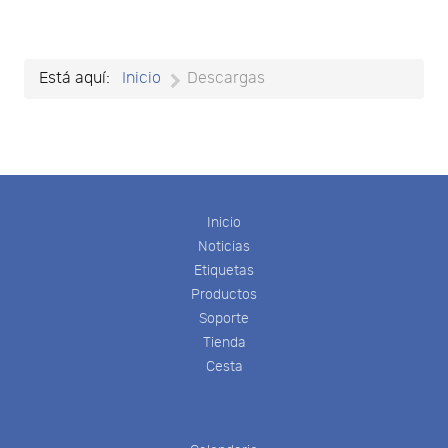
number
of
documents
per
Está aquí:
Inicio
Descargas
page
Inicio
Noticias
Etiquetas
Productos
Soporte
Tienda
Cesta