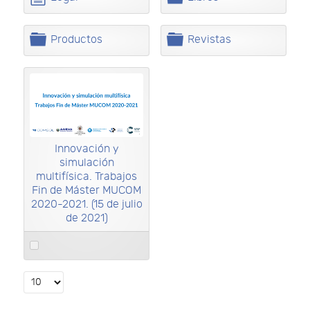
e
e
o
a
t
t
c
r
a
a
u
p
C
C
Productos
Revistas
m
e
a
a
e
t
r
r
n
a
p
p
t
e
e
o
t
t
a
a
Innovación y
simulación
multifísica. Trabajos
Fin de Máster MUCOM
2020-2021. (15 de julio
de 2021)
Select
an
item
Select
the