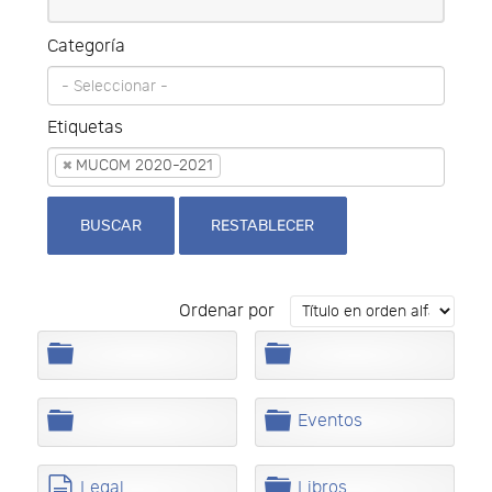
Categoría
Etiquetas
×
MUCOM 2020-2021
BUSCAR
RESTABLECER
Ordenar por
C
C
a
a
r
r
p
p
C
C
Eventos
e
e
a
a
t
t
r
r
a
a
p
p
d
C
Legal
Libros