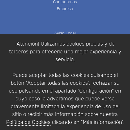
Contáctenos
Empresa
Aviso Legal
Política de Cookies
¡Atención! Utilizamos cookies propias y de
Política de Privacidad
terceros para ofrecerle una mejor experiencia y
Condiciones de compra
servicio.
Identificarse
Registrarse
Puede aceptar todas las cookies pulsando el
botón “Aceptar todas las cookies”, rechazar su
uso pulsando en el apartado "Configuración" en
cuyo caso le advertimos que puede verse
Empresa
|
Aviso Legal
|
Política de Privacidad
|
gravemente limitada la experiencia de uso del
Política de Cookies
sitio o recibir más información sobre nuestra
© Copyright 1994 - 2026. Addlink Software
Política de Cookies
clicando en "Más información".
Científico, S.L.