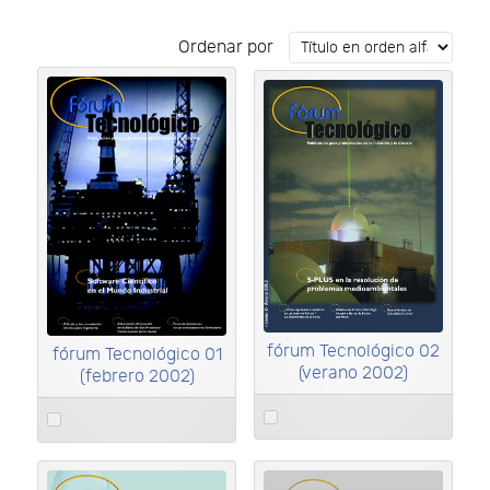
Ordenar por
×
Revistas
×
fórum Tecnológico 02
fórum Tecnológico 01
(verano 2002)
(febrero 2002)
Select
Select
an
an
item
item