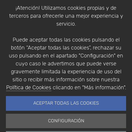
Política de Cookies
¡Atención! Utilizamos cookies propias y de
Política de Privacidad
terceros para ofrecerle una mejor experiencia y
Condiciones de compra
servicio.
Identificarse
Registrarse
Puede aceptar todas las cookies pulsando el
botón “Aceptar todas las cookies”, rechazar su
uso pulsando en el apartado "Configuración" en
cuyo caso le advertimos que puede verse
Empresa
|
Aviso Legal
|
Política de Privacidad
|
gravemente limitada la experiencia de uso del
Política de Cookies
sitio o recibir más información sobre nuestra
© Copyright 1994 - 2026. Addlink Software
Política de Cookies
clicando en "Más información".
Científico, S.L.
Distribuidor de soluciones software para España y
ACEPTAR TODAS LAS COOKIES
Portugal.
CONFIGURACIÓN