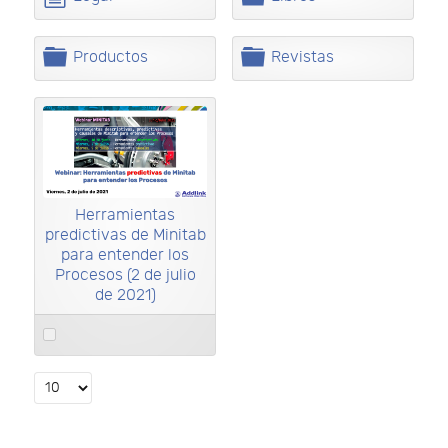
e
e
o
a
t
t
c
r
a
a
u
p
C
C
Productos
Revistas
m
e
a
a
e
t
r
r
n
a
p
p
t
e
e
o
t
t
a
a
Herramientas
predictivas de Minitab
para entender los
Procesos (2 de julio
de 2021)
Select
an
item
Select
the
number