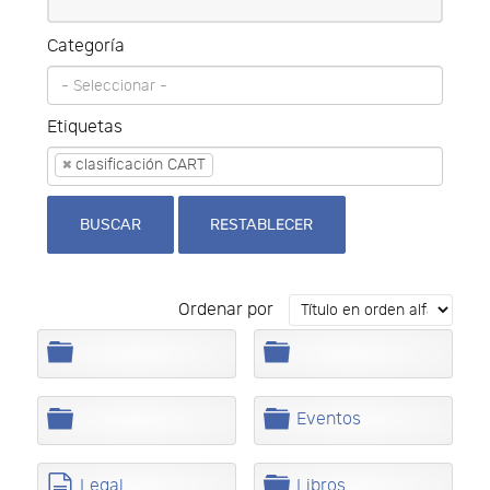
Categoría
Etiquetas
×
clasificación CART
BUSCAR
RESTABLECER
Ordenar por
C
C
a
a
r
r
p
p
C
C
Eventos
e
e
a
a
t
t
r
r
a
a
p
p
d
C
Legal
Libros