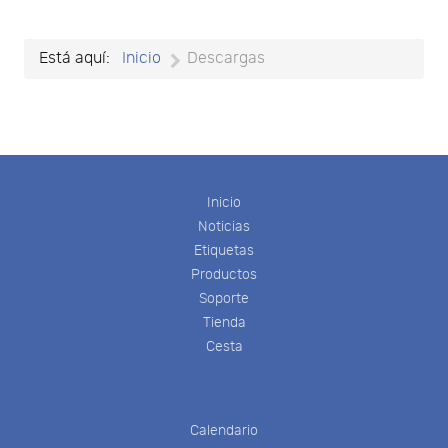
of
documents
per
Está aquí:
Inicio
Descargas
page
Inicio
Noticias
Etiquetas
Productos
Soporte
Tienda
Cesta
Calendario