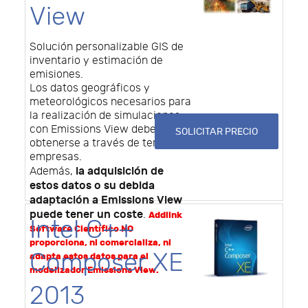
View
Solución personalizable GIS de
inventario y estimación de
emisiones.
Los datos geográficos y
meteorológicos necesarios para
la realización de simulaciones
con Emissions View deben
SOLICITAR PRECIO
obtenerse a través de terceras
empresas.
la adquisición de
Además,
estos datos o su debida
adaptación a Emissions View
puede tener un coste
.
Addlink
Intel C++
Software Científico NO
proporciona, ni comercializa, ni
Composer XE
adapta estos datos para el
modelizador Emissions View.
2013