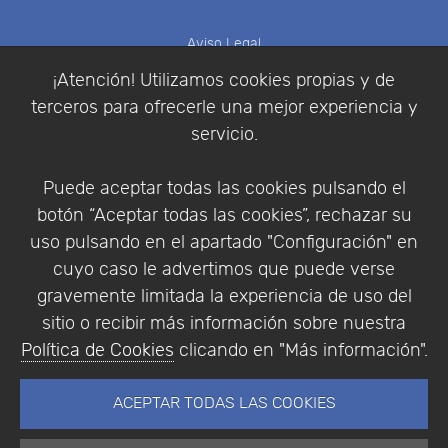
Aviso Legal
Política de Cookies
¡Atención! Utilizamos cookies propias y de
Política de Privacidad
terceros para ofrecerle una mejor experiencia y
Condiciones de compra
servicio.
Identificarse
Registrarse
Puede aceptar todas las cookies pulsando el
botón “Aceptar todas las cookies”, rechazar su
uso pulsando en el apartado "Configuración" en
cuyo caso le advertimos que puede verse
Empresa
|
Aviso Legal
|
Política de Privacidad
|
gravemente limitada la experiencia de uso del
Política de Cookies
sitio o recibir más información sobre nuestra
© Copyright 1994 - 2026. Addlink Software
Política de Cookies
clicando en "Más información".
Científico, S.L.
Distribuidor de soluciones software para España y
ACEPTAR TODAS LAS COOKIES
Portugal.