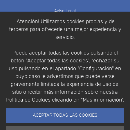
Aviso Legal
Política de Cookies
¡Atención! Utilizamos cookies propias y de
Política de Privacidad
terceros para ofrecerle una mejor experiencia y
Condiciones de compra
servicio.
Identificarse
Registrarse
Puede aceptar todas las cookies pulsando el
botón “Aceptar todas las cookies”, rechazar su
uso pulsando en el apartado "Configuración" en
cuyo caso le advertimos que puede verse
Empresa
|
Aviso Legal
|
Política de Privacidad
|
gravemente limitada la experiencia de uso del
Política de Cookies
sitio o recibir más información sobre nuestra
© Copyright 1994 - 2026. Addlink Software
Política de Cookies
clicando en "Más información".
Científico, S.L.
Distribuidor de soluciones software para España y
ACEPTAR TODAS LAS COOKIES
Portugal.