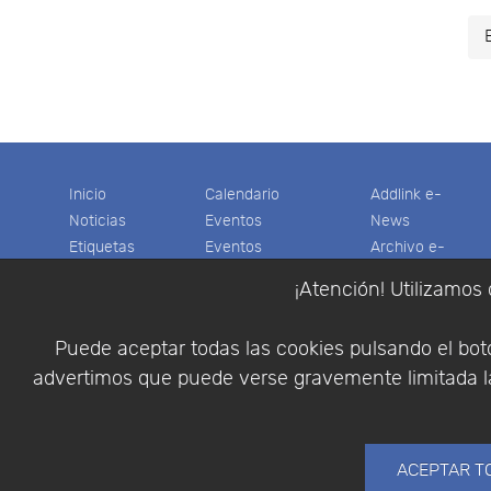
Inicio
Calendario
Addlink e-
Noticias
Eventos
News
Etiquetas
Eventos
Archivo e-
Productos
pasados
News
¡Atención! Utilizamos 
Soporte
Colaboradores
Software
Tienda
Encuestas
Científico
Puede aceptar todas las cookies pulsando el botó
Cesta
Descargas
Multifisica.com
advertimos que puede verse gravemente limitada la
Videos
Síganos
Contáctenos
Empresa
ACEPTAR T