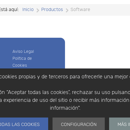
Está aquí:
Inicio
Productos
Software
Aviso Legal
Política de
Cookies
Política de
cookies propias y de terceros para ofrecerle una mejor 
Privacidad
Empresa
|
Aviso Legal
|
Po
Condiciones
|
Política de Cookies
n “Aceptar todas las cookies”, rechazar su uso pulsan
de compra
© Copyright 1994 - 2026. 
 experiencia de uso del sitio o recibir más informació
Identificarse
Científico, S.L.
Registrarse
información".
Distribuidor de solucione
España y Portugal.
ODAS LAS COOKIES
CONFIGURACIÓN
MÁS 